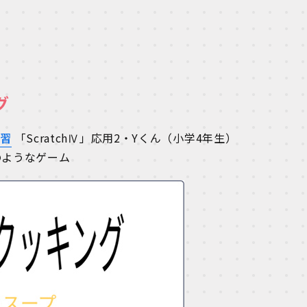
グ
学習
「ScratchⅣ」応用2・Yくん（小学4年生）
のようなゲーム