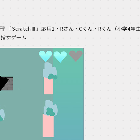
習 「ScratchⅢ」応用1・Rさん・Cくん・Rくん（小学4年
目指すゲーム