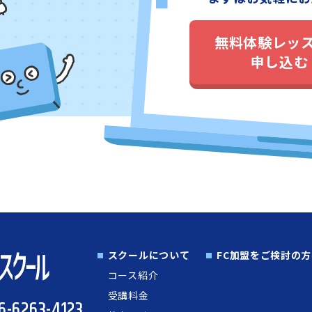
無料体験レッ
申し込む
スクールについて
FC加盟を
ご検討の方
コース紹介
受講料金
6-6263-4123