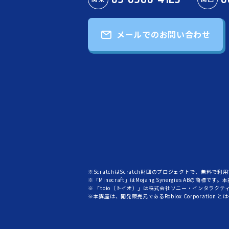
メールでのお問い合わせ
※ScratchはScratch財団のプロジェクトで、無料で利用でき
※「Minecraft」はMojang Synergies ABの商標で
※ 「toio（トイオ）」は株式会社ソニー・インタラク
※本講座は、開発販売元であるRoblox Corporation