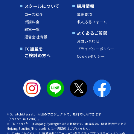
スクールについて
採用情報
コース紹介
募集要項
受講料金
求人応募フォーム
教室一覧
よくあるご質問
運営会社情報
お問い合わせ
FC加盟を
プライバシーポリシー
ご検討の方へ
Cookieポリシー
※ScratchはScratch財団のプロジェクトで、無料で利用できます
（scratch.mit.edu）。
※「Minecraft」はMojang Synergies ABの商標です。本講座は、開発販売元である
Mojang Studios/Microsoft とは一切関係はございません。
※ 「toio（トイオ）」は株式会社ソニー・インタラクティブエンタテインメントの