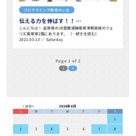
プログラミング教育のいま
伝える力を伸ばす！！…
こんにちは！ 滋賀県のJR琵琶湖線南草津駅直結のフェ
リエ南草津2階にあります、 （…続きを読む）
2021.03.13 ／ Saturday
Page 1 of 2
1
2
2026年8月
< 前月へ
S
M
T
W
T
F
S
1
2
3
4
5
6
7
8