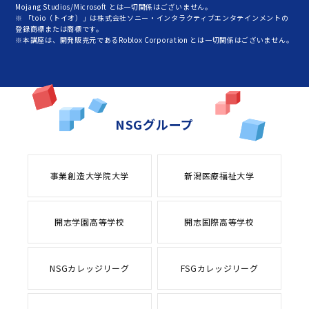
Mojang Studios/Microsoft とは一切関係はございません。
※ 「toio（トイオ）」は株式会社ソニー・インタラクティブエンタテインメントの
登録商標または商標です。
※本講座は、開発販売元であるRoblox Corporation とは一切関係はございません。
NSGグループ
事業創造大学院大学
新潟医療福祉大学
開志学園高等学校
開志国際高等学校
NSGカレッジリーグ
FSGカレッジリーグ