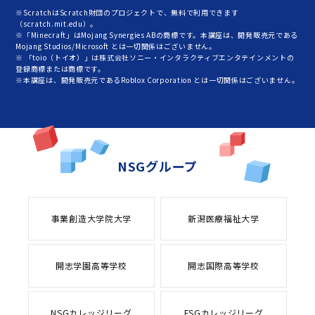
※ScratchはScratch財団のプロジェクトで、無料で利用できます
（scratch.mit.edu）。
※「Minecraft」はMojang Synergies ABの商標です。本講座は、開発販売元である
Mojang Studios/Microsoft とは一切関係はございません。
※ 「toio（トイオ）」は株式会社ソニー・インタラクティブエンタテインメントの
登録商標または商標です。
※本講座は、開発販売元であるRoblox Corporation とは一切関係はございません。
NSGグループ
事業創造大学院大学
新潟医療福祉大学
開志学園高等学校
開志国際高等学校
NSGカレッジリーグ
FSGカレッジリーグ