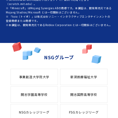
（scratch.mit.edu）。
※「Minecraft」はMojang Synergies ABの商標です。本講座は、開発販売元である
Mojang Studios/Microsoft とは一切関係はございません。
※ 「toio（トイオ）」は株式会社ソニー・インタラクティブエンタテインメントの
登録商標または商標です。
※本講座は、開発販売元であるRoblox Corporation とは一切関係はございません。
NSGグループ
事業創造大学院大学
新潟医療福祉大学
開志学園高等学校
開志国際高等学校
NSGカレッジリーグ
FSGカレッジリーグ