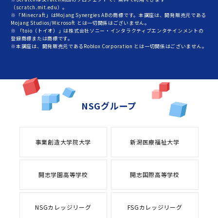
（scratch.mit.edu）。
※「Minecraft」はMojang Synergies ABの商標です。本講座は、開発販売元である
Mojang Studios/Microsoft とは一切関係はございません。
※ 「toio（トイオ）」は株式会社ソニー・インタラクティブエンタテインメントの
登録商標または商標です。
※本講座は、開発販売元であるRoblox Corporation とは一切関係はございません。
NSGグループ
事業創造大学院大学
新潟医療福祉大学
開志学園高等学校
開志国際高等学校
NSGカレッジリーグ
FSGカレッジリーグ