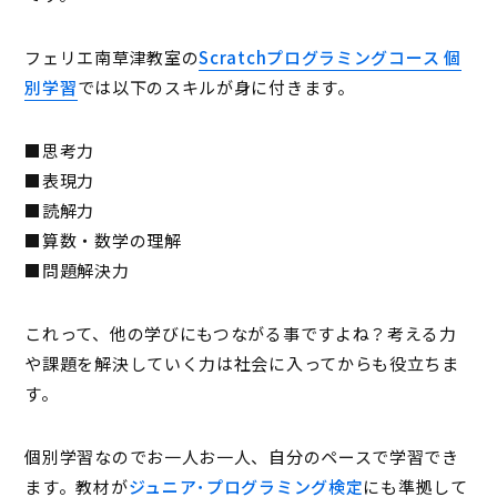
フェリエ南草津教室の
Scratchプログラミングコース 個
別学習
では以下のスキルが身に付きます。
■思考力
■表現力
■読解力
■算数・数学の理解
■問題解決力
これって、他の学びにもつながる事ですよね？考える力
や課題を解決していく力は社会に入ってからも役立ちま
す。
個別学習なのでお一人お一人、自分のペースで学習でき
ます。教材が
ジュニア･プログラミング検定
にも準拠して