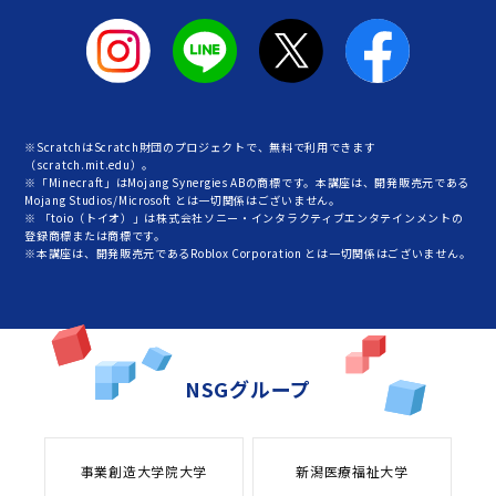
※ScratchはScratch財団のプロジェクトで、無料で利用できます
（scratch.mit.edu）。
※「Minecraft」はMojang Synergies ABの商標です。本講座は、開発販売元である
Mojang Studios/Microsoft とは一切関係はございません。
※ 「toio（トイオ）」は株式会社ソニー・インタラクティブエンタテインメントの
登録商標または商標です。
※本講座は、開発販売元であるRoblox Corporation とは一切関係はございません。
NSGグループ
事業創造大学院大学
新潟医療福祉大学