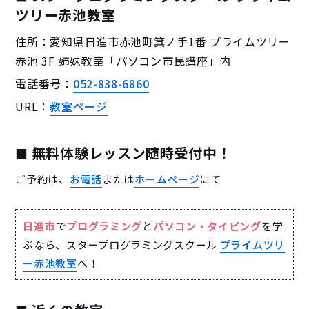
ツリー赤池教室
住所：愛知県日進市赤池町箕ノ手1番 プライムツリー
赤池 3F 姉妹教室「パソコン市民講座」内
電話番号：
052-838-6860
URL：
教室ページ
無料体験レッスン随時受付中！
ご予約は、
お電話
または
ホームページ
にて
日進市
で
プログラミング
と
パソコン・タイピング
を学
ぶなら、スタープログラミングスクール
プライムツリ
ー赤池教室
へ！