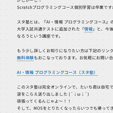
がしかーし！
Scratchプログラミングコース個別学習は卒業です
スタ塾とは、『AI・情報 プログラミングコース』
大学入試共通テストに追加された「
情報
」と、今後
なろうという講座です。
もう少し詳しくお知りになりたい方は下記のリン
無料体験
もおこなっております。お気軽にお問い
AI・情報 プログラミングコース（スタ塾）
このスタ塾は完全オンラインで、たいち君は自宅
涙をこらえ送り出しました (´；ω；`)
頑張ってくるんじゃよ～！！
そして、MOSをとりたくなったらいつでも帰って