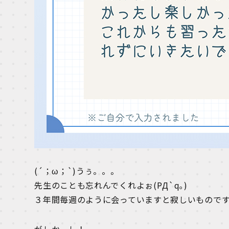
(´；ω；`)うぅ。。。
先生のことも忘れんでくれよぉ(PД`q｡)
３年間毎週のように会っていますと寂しいもので