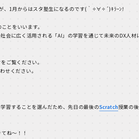
が、1月からはスタ塾生になるのです(｀✧∀✧´)ｷﾗｰﾝ!
のことをいいます。
社会に広く活用される「AI」の学習を通じて未来のDX人材
クをご覧ください。
合わせください。
で学習することを選んだため、先日の最後の
Scratch
授業の後
きてね～！！