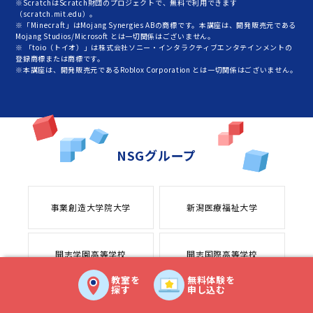
※ScratchはScratch財団のプロジェクトで、無料で利用できます
（scratch.mit.edu）。
※「Minecraft」はMojang Synergies ABの商標です。本講座は、開発販売元である
Mojang Studios/Microsoft とは一切関係はございません。
※ 「toio（トイオ）」は株式会社ソニー・インタラクティブエンタテインメントの
登録商標または商標です。
※本講座は、開発販売元であるRoblox Corporation とは一切関係はございません。
NSGグループ
事業創造大学院大学
新潟医療福祉大学
開志学園高等学校
開志国際高等学校
教室を
無料体験を
探す
申し込む
NSGカレッジリーグ
FSGカレッジリーグ