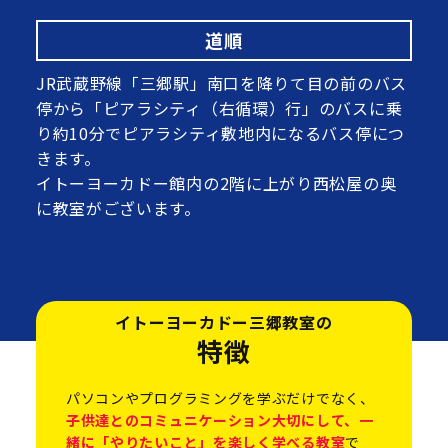
道順
JR武蔵野線「三郷駅」南口を降りて目の前のバス
停から「ピアラシティ（右循環）行」のバスに乗
り約10分でピアラシティ敷地内になるバス停につ
きます。
イトーヨーカドー館内の2階に上がり西松屋の奥
に教室がございます。
イトーヨーカドー三郷教室の
特徴
パソコンやプログラミングを学ぶだけでなく、
子供達とのコミュニケーション大切にして、一
緒に「やりたいこと」を楽しく学べる教室
で