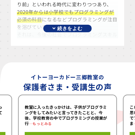
す。
り前」といわれる時代に変わりつつあり、
2020年からは小学校でもプログラミングが
この画面をお読みいただいている保護者の方
必須の科目
になるなどプログラミングが注目
には、
お子様の大学入試のため、情報授業の
を浴びています。
ため、
漠然とした将来への不安のためと、
それは、今後の社会でプログラミングスキル
様々な理由があると思います。まずは一度お
が必須なのではなく、
プログラミング的思考
子様と教室にお越しください。どんな学習が
力が必須
なのです。
できるのか必要なのかをお話ししましょう。
プログラミングは「こうしたい」が自分の力
いつでもお待ちしております。
で実現でき、そこにたどり着くまでに正解が
ありません。人の数だけプログラムが存在し
イトーヨーカドー三郷教室の
ます。それがプログラミングの楽しさでもあ
保護者さま・受講生の声
ります。
「こうしたい」を一緒に叶えてお気に入りの
作品を作りましょう！！
っ
教室に入ったきっかけは、子供がプログラミ
こ
て
ングをしてみたいと言ってきたことと、今
思
後、学校教育の中でプログラミングの授業が
で
行
ま
…もっとみる