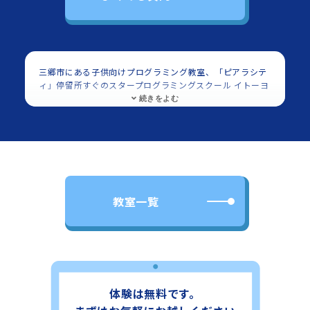
三郷市にある子供向けプログラミング教室、「ピアラシテ
ィ」停留所すぐのスタープログラミングスクール イトーヨ
ーカドー三郷教室の紹介ページです。対象は小学生・中学
生でScratch（スクラッチ）を使用したプログラミングを
学べます。
「ピアラシティ」停留所すぐのスタープログラミングスク
ール イトーヨーカドー三郷教室は、小学生・中学生を中心
に多くの子供に利用頂いてます。
イトーヨーカドー三郷店
2Fに教室があります。
「ピアラシティ」停留所すぐのスタ
ープログラミングスクール イトーヨーカドー三郷教室では
教室一覧
多くの子供に、プログラミング（Scratch）を習い事とし
て学び・楽しんでいただいてます。子供向けのプログラミ
ング教室としてご好評いただいております。教室の場所・
立地や雰囲気等をご覧いただき、ご興味いただけましたら
教室まで、直接お電話かメール・フォームにてご連絡いた
だればと思います。教室の詳細ページでは、住所に加えて
最寄り駅からの地図と経路写真がございますので、各教室
体験は無料です。
に足をお運びになる場合にはぜひご覧ください。無料体験
も随時実施しておりますのでお気軽に「ピアラシティ」停