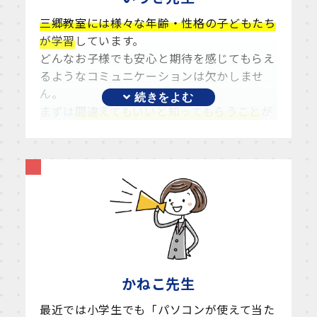
三郷教室には様々な年齢・性格の子どもたち
が学習
しています。
どんなお子様でも安心と期待を感じてもらえ
るようなコミュニケーションは欠かしませ
ん。
まずは
間違えてもいいと知ってもらうこと
が
大事です。安心してたくさん間違えてくださ
い。何度でもつまずいて苦労を分かち合いま
しょう。
いろんなパターンで試行錯誤し、や
っとできた喜び・達成感はひとしお
です。
そして、そうやって手に入れたスキルは一生
モノとなるでしょう。
三郷教室の子どもたちは知的好奇心に目をキ
ラキラさせています。今後も、
脳内で思い描
くことは再現できるんだとパソコンの楽しさ
かねこ
先生
を実感していただき、自信を持って自分の考
えを口に出せるようにサポート
していきま
最近では小学生でも「パソコンが使えて当た