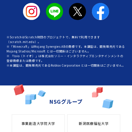
※ScratchはScratch財団のプロジェクトで、無料で利用できます
（scratch.mit.edu）。
※「Minecraft」はMojang Synergies ABの商標です。本講座は、開発販売元である
Mojang Studios/Microsoft とは一切関係はございません。
※ 「toio（トイオ）」は株式会社ソニー・インタラクティブエンタテインメントの
登録商標または商標です。
※本講座は、開発販売元であるRoblox Corporation とは一切関係はございません。
NSGグループ
事業創造大学院大学
新潟医療福祉大学