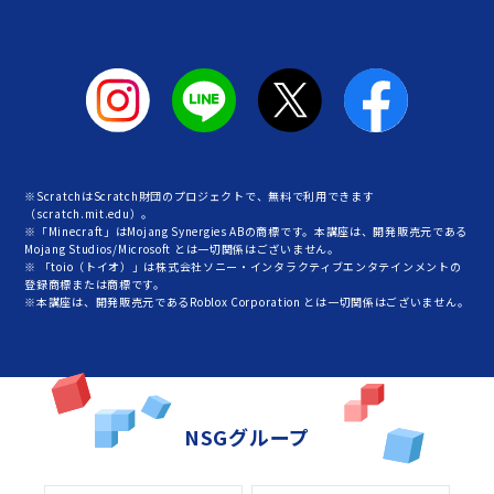
※ScratchはScratch財団のプロジェクトで、無料で利用できます
（scratch.mit.edu）。
※「Minecraft」はMojang Synergies ABの商標です。本講座は、開発販売元である
Mojang Studios/Microsoft とは一切関係はございません。
※ 「toio（トイオ）」は株式会社ソニー・インタラクティブエンタテインメントの
登録商標または商標です。
※本講座は、開発販売元であるRoblox Corporation とは一切関係はございません。
NSGグループ