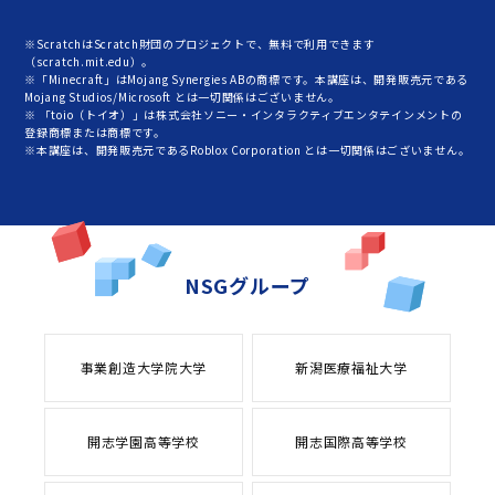
※ScratchはScratch財団のプロジェクトで、無料で利用できます
（scratch.mit.edu）。
※「Minecraft」はMojang Synergies ABの商標です。本講座は、開発販売元である
Mojang Studios/Microsoft とは一切関係はございません。
※ 「toio（トイオ）」は株式会社ソニー・インタラクティブエンタテインメントの
登録商標または商標です。
※本講座は、開発販売元であるRoblox Corporation とは一切関係はございません。
NSGグループ
事業創造大学院大学
新潟医療福祉大学
開志学園高等学校
開志国際高等学校