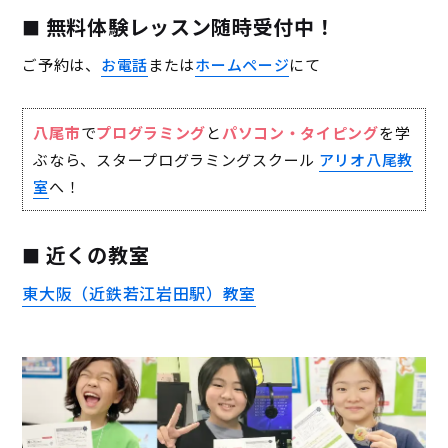
無料体験レッスン随時受付中！
ご予約は、
お電話
または
ホームページ
にて
八尾市
で
プログラミング
と
パソコン・タイピング
を学
ぶなら、スタープログラミングスクール
アリオ八尾教
室
へ！
近くの教室
東大阪（近鉄若江岩田駅）教室