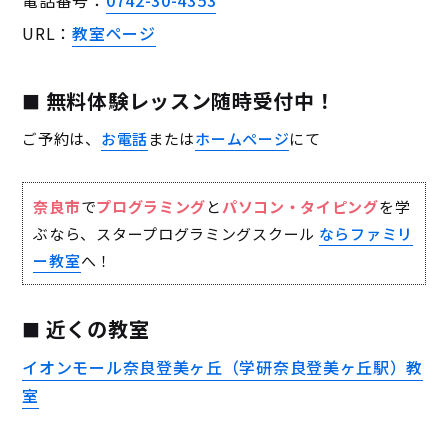
電話番号：
0742-30-4353
URL：
教室ページ
無料体験レッスン随時受付中！
ご予約は、
お電話
または
ホームページ
にて
奈良市
で
プログラミング
と
パソコン・タイピング
を学
ぶなら、スタープログラミングスクール
ならファミリ
ー教室
へ！
近くの教室
イオンモール奈良登美ヶ丘（学研奈良登美ヶ丘駅）教
室