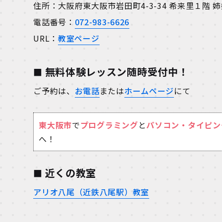
住所：大阪府東大阪市岩田町4-3-34 希来里１階
電話番号：
072-983-6626
URL：
教室ページ
無料体験レッスン随時受付中！
ご予約は、
お電話
または
ホームページ
にて
東大阪市
で
プログラミング
と
パソコン・タイピン
へ！
近くの教室
アリオ八尾（近鉄八尾駅）教室