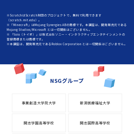
※ScratchはScratch財団のプロジェクトで、無料で利用できます
（scratch.mit.edu）。
※「Minecraft」はMojang Synergies ABの商標です。本講座は、開発販売元である
Mojang Studios/Microsoft とは一切関係はございません。
※ 「toio（トイオ）」は株式会社ソニー・インタラクティブエンタテインメントの
登録商標または商標です。
※本講座は、開発販売元であるRoblox Corporation とは一切関係はございません。
NSGグループ
事業創造大学院大学
新潟医療福祉大学
開志学園高等学校
開志国際高等学校