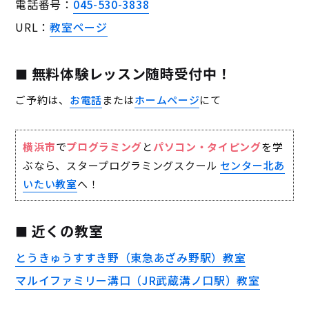
電話番号：
045-530-3838
URL：
教室ページ
無料体験レッスン随時受付中！
ご予約は、
お電話
または
ホームページ
にて
横浜市
で
プログラミング
と
パソコン・タイピング
を学
ぶなら、スタープログラミングスクール
センター北あ
いたい教室
へ！
近くの教室
とうきゅうすすき野（東急あざみ野駅）教室
マルイファミリー溝口（JR武蔵溝ノ口駅）教室