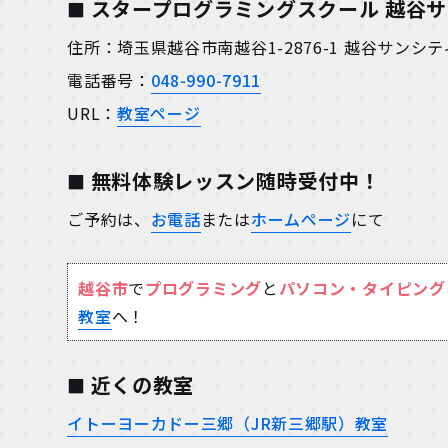
スタープログラミングスクール 越谷
住所：埼玉県越谷市南越谷1-2876-1 越谷サンシ
電話番号：
048-990-7911
URL：
教室ページ
無料体験レッスン随時受付中！
ご予約は、
お電話
または
ホームページ
にて
越谷市
で
プログラミング
と
パソコン・タイピング
教室
へ！
近くの教室
イトーヨーカドー三郷（JR新三郷駅）教室