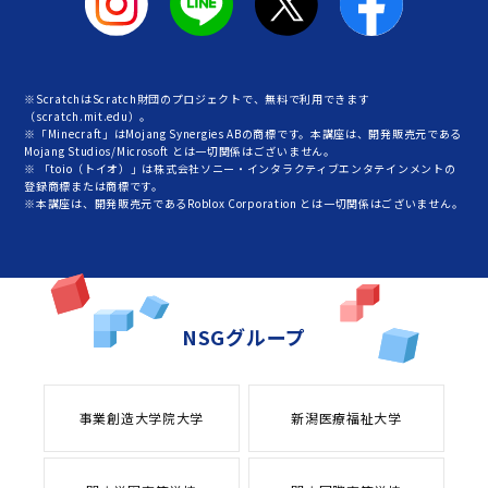
※ScratchはScratch財団のプロジェクトで、無料で利用できます
（scratch.mit.edu）。
※「Minecraft」はMojang Synergies ABの商標です。本講座は、開発販売元である
Mojang Studios/Microsoft とは一切関係はございません。
※ 「toio（トイオ）」は株式会社ソニー・インタラクティブエンタテインメントの
登録商標または商標です。
※本講座は、開発販売元であるRoblox Corporation とは一切関係はございません。
NSGグループ
事業創造大学院大学
新潟医療福祉大学