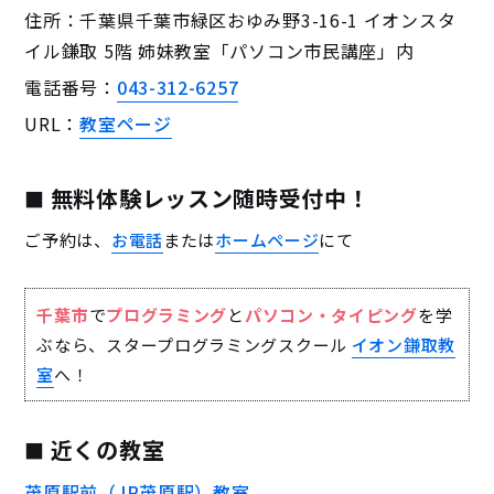
住所：千葉県千葉市緑区おゆみ野3-16-1 イオンスタ
イル鎌取 5階 姉妹教室「パソコン市民講座」内
電話番号：
043-312-6257
URL：
教室ページ
無料体験レッスン随時受付中！
ご予約は、
お電話
または
ホームページ
にて
千葉市
で
プログラミング
と
パソコン・タイピング
を学
ぶなら、スタープログラミングスクール
イオン鎌取教
室
へ！
近くの教室
茂原駅前（JR茂原駅）教室