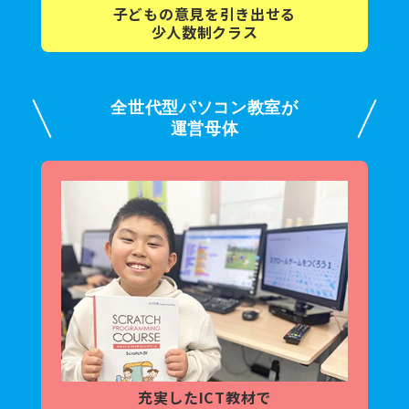
子どもの意見を
引き出せる
少人数制クラス
全世代型パソコン教室が
運営母体
充実した
ICT教材で