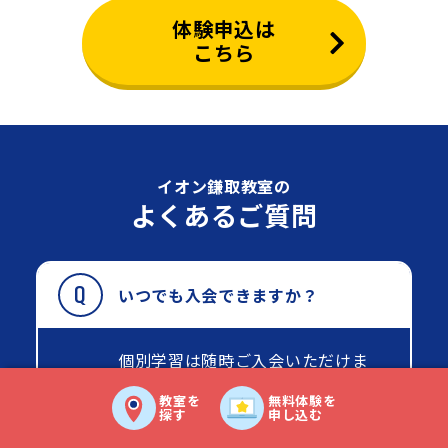
体験申込は
こちら
イオン鎌取教室の
よくあるご質問
いつでも入会できますか？
個別学習は随時ご入会いただけま
す。
教室を
無料体験を
グループ学習はクラス制のため、半
探す
申し込む
年ごと(4月・10月)の開講に合わせ