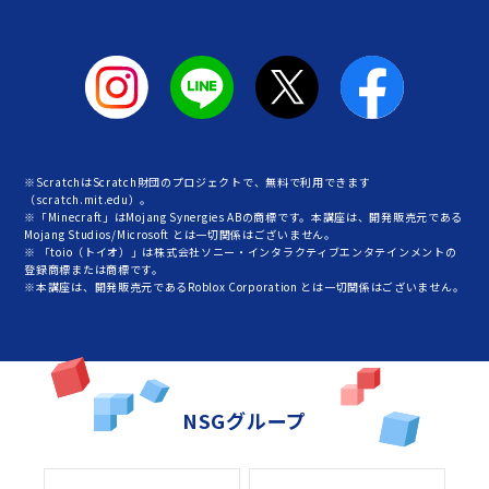
※ScratchはScratch財団のプロジェクトで、無料で利用できます
（scratch.mit.edu）。
※「Minecraft」はMojang Synergies ABの商標です。本講座は、開発販売元である
Mojang Studios/Microsoft とは一切関係はございません。
※ 「toio（トイオ）」は株式会社ソニー・インタラクティブエンタテインメントの
登録商標または商標です。
※本講座は、開発販売元であるRoblox Corporation とは一切関係はございません。
NSGグループ