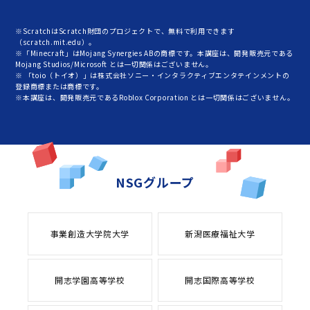
※ScratchはScratch財団のプロジェクトで、無料で利用できます
（scratch.mit.edu）。
※「Minecraft」はMojang Synergies ABの商標です。本講座は、開発販売元である
Mojang Studios/Microsoft とは一切関係はございません。
※ 「toio（トイオ）」は株式会社ソニー・インタラクティブエンタテインメントの
登録商標または商標です。
※本講座は、開発販売元であるRoblox Corporation とは一切関係はございません。
NSGグループ
事業創造大学院大学
新潟医療福祉大学
開志学園高等学校
開志国際高等学校