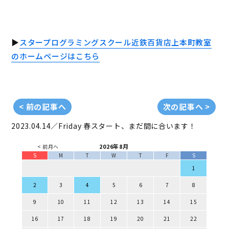
▶
スタープログラミングスクール近鉄百貨店上本町教室
のホームページはこちら
< 前の記事へ
次の記事へ >
2023.04.14／Friday
春スタート、まだ間に合います！
2026年8月
< 前月へ
S
M
T
W
T
F
S
1
2
3
4
5
6
7
8
9
10
11
12
13
14
15
16
17
18
19
20
21
22