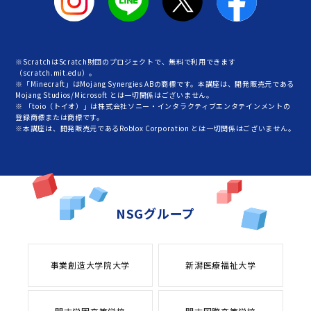
※ScratchはScratch財団のプロジェクトで、無料で利用できます
（scratch.mit.edu）。
※「Minecraft」はMojang Synergies ABの商標です。本講座は、開発販売元である
Mojang Studios/Microsoft とは一切関係はございません。
※ 「toio（トイオ）」は株式会社ソニー・インタラクティブエンタテインメントの
登録商標または商標です。
※本講座は、開発販売元であるRoblox Corporation とは一切関係はございません。
NSGグループ
事業創造大学院大学
新潟医療福祉大学