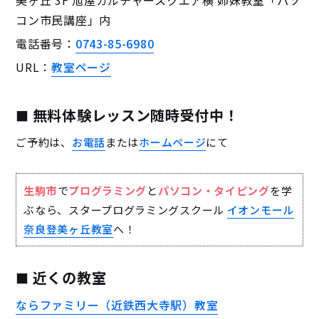
美ヶ丘 3F 旭屋カルチャースクエア横 姉妹教室「パソ
コン市民講座」内
電話番号：
0743-85-6980
URL：
教室ページ
無料体験レッスン随時受付中！
ご予約は、
お電話
または
ホームページ
にて
生駒市
で
プログラミング
と
パソコン・タイピング
を学
ぶなら、スタープログラミングスクール
イオンモール
奈良登美ヶ丘教室
へ！
近くの教室
ならファミリー（近鉄西大寺駅）教室