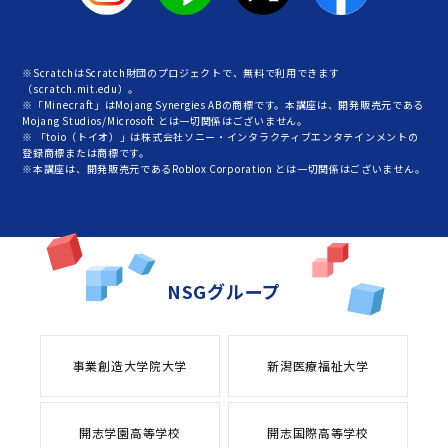
※ScratchはScratch財団のプロジェクトで、無料で利用できます
（scratch.mit.edu）。
※「Minecraft」はMojang Synergies ABの商標です。本講座は、開発販売元である
Mojang Studios/Microsoft とは一切関係はございません。
※ 「toio（トイオ）」は株式会社ソニー・インタラクティブエンタテインメントの
登録商標または商標です。
※本講座は、開発販売元であるRoblox Corporation とは一切関係はございません。
NSGグループ
事業創造大学院大学
新潟医療福祉大学
開志学園高等学校
開志国際高等学校