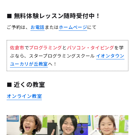
無料体験レッスン随時受付中！
ご予約は、
お電話
または
ホームページ
にて
佐倉市
で
プログラミング
と
パソコン・タイピング
を学
ぶなら、スタープログラミングスクール
イオンタウン
ユーカリが丘教室
へ！
近くの教室
オンライン教室