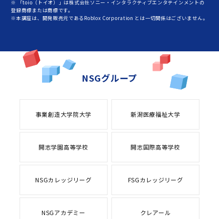
※ 「toio（トイオ）」は株式会社ソニー・インタラクティブエンタテインメントの
登録商標または商標です。
※本講座は、開発販売元であるRoblox Corporation とは一切関係はございません。
NSGグループ
事業創造大学院大学
新潟医療福祉大学
開志学園高等学校
開志国際高等学校
NSGカレッジリーグ
FSGカレッジリーグ
NSGアカデミー
クレアール