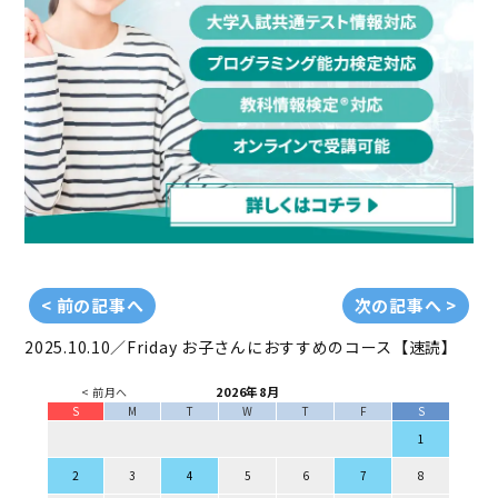
< 前の記事へ
次の記事へ >
2025.10.10／Friday
お子さんにおすすめのコース【速読】
2026年8月
< 前月へ
S
M
T
W
T
F
S
1
2
3
4
5
6
7
8