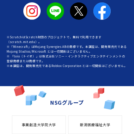
※ScratchはScratch財団のプロジェクトで、無料で利用できます
（scratch.mit.edu）。
※「Minecraft」はMojang Synergies ABの商標です。本講座は、開発販売元である
Mojang Studios/Microsoft とは一切関係はございません。
※ 「toio（トイオ）」は株式会社ソニー・インタラクティブエンタテインメントの
登録商標または商標です。
※本講座は、開発販売元であるRoblox Corporation とは一切関係はございません。
NSGグループ
事業創造大学院大学
新潟医療福祉大学