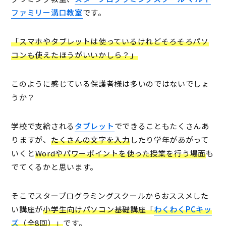
ファミリー溝口教室
です。
「スマホやタブレットは使っているけれどそろそろパソ
コンも使えたほうがいいかしら？」
このように感じている保護者様は多いのではないでしょ
うか？
学校で支給される
タブレット
でできることもたくさんあ
りますが、
たくさんの文字を入力
したり学年があがって
いくと
Wordやパワーポイントを使った授業を行う場面
も
でてくるかと思います。
そこでスタープログラミングスクールからおススメした
い講座が
小学生向けパソコン基礎講座「
わくわくPCキッ
ズ
（全8回）」
です。