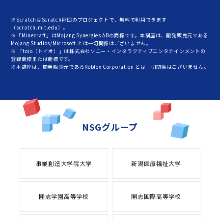
※ScratchはScratch財団のプロジェクトで、無料で利用できます
（scratch.mit.edu）。
※「Minecraft」はMojang Synergies ABの商標です。本講座は、開発販売元である
Mojang Studios/Microsoft とは一切関係はございません。
※ 「toio（トイオ）」は株式会社ソニー・インタラクティブエンタテインメントの
登録商標または商標です。
※本講座は、開発販売元であるRoblox Corporation とは一切関係はございません。
NSGグループ
事業創造大学院大学
新潟医療福祉大学
開志学園高等学校
開志国際高等学校