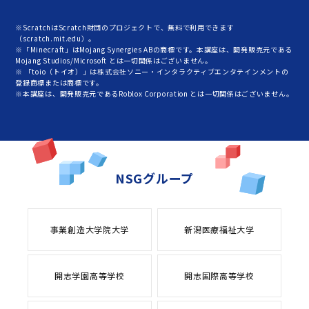
※ScratchはScratch財団のプロジェクトで、無料で利用できます
（scratch.mit.edu）。
※「Minecraft」はMojang Synergies ABの商標です。本講座は、開発販売元である
Mojang Studios/Microsoft とは一切関係はございません。
※ 「toio（トイオ）」は株式会社ソニー・インタラクティブエンタテインメントの
登録商標または商標です。
※本講座は、開発販売元であるRoblox Corporation とは一切関係はございません。
NSGグループ
事業創造大学院大学
新潟医療福祉大学
開志学園高等学校
開志国際高等学校