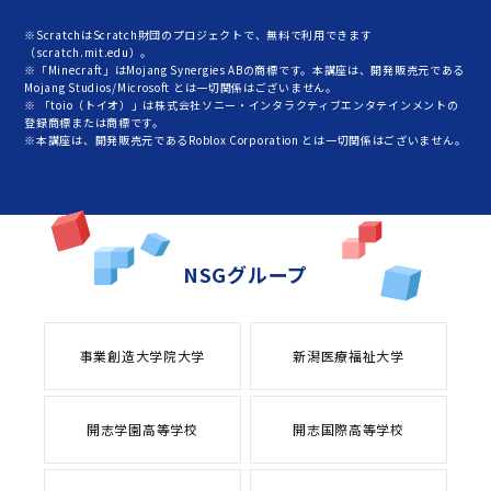
※ScratchはScratch財団のプロジェクトで、無料で利用できます
（scratch.mit.edu）。
※「Minecraft」はMojang Synergies ABの商標です。本講座は、開発販売元である
Mojang Studios/Microsoft とは一切関係はございません。
※ 「toio（トイオ）」は株式会社ソニー・インタラクティブエンタテインメントの
登録商標または商標です。
※本講座は、開発販売元であるRoblox Corporation とは一切関係はございません。
NSGグループ
事業創造大学院大学
新潟医療福祉大学
開志学園高等学校
開志国際高等学校