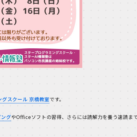
ングスクール 京橋教室
です。
ピング
やOfficeソフトの習得、さらには読解力を養う速読ま