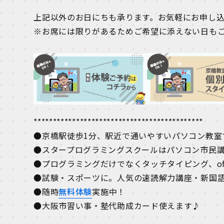
上記以外のお日にちも承ります。お気軽にお申し
※お席には限りがあるためご希望に添えない日も
********************************************
●京橋駅徒歩1分、駅近で通いやすいパソコン教室
●スタープログラミングスクールはパソコン市民
●プログラミングだけでなくタッチタイピング、off
●試験・スポーツに。人気の速読解力講座・新国
●随時
無料体験
実施中！
●大阪市習い事・塾代助成カード使えます♪