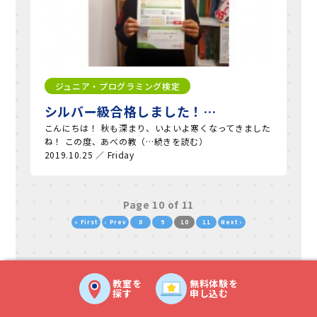
ジュニア・プログラミング検定
シルバー級合格しました！…
こんにちは！ 秋も深まり、いよいよ寒くなってきました
ね！ この度、あべの教（…続きを読む）
2019.10.25 ／ Friday
Page 10 of 11
« First
‹ Prev
8
9
10
11
Next ›
教室を
無料体験を
探す
申し込む
2026年8月
< 前月へ