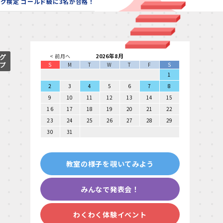
グ検定 ゴールド級に3名が合格！
2026年8月
< 前月へ
S
M
T
W
T
F
S
1
2
3
4
5
6
7
8
9
10
11
12
13
14
15
16
17
18
19
20
21
22
23
24
25
26
27
28
29
30
31
教室の様子を覗いてみよう
みんなで発表会！
わくわく体験イベント