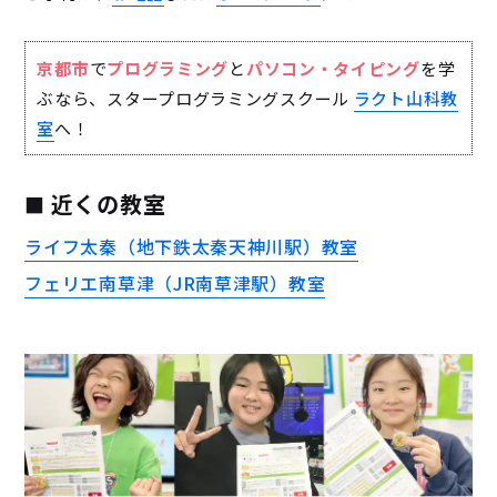
京都市
で
プログラミング
と
パソコン・タイピング
を学
ぶなら、スタープログラミングスクール
ラクト山科教
室
へ！
近くの教室
ライフ太秦（地下鉄太秦天神川駅）教室
フェリエ南草津（JR南草津駅）教室