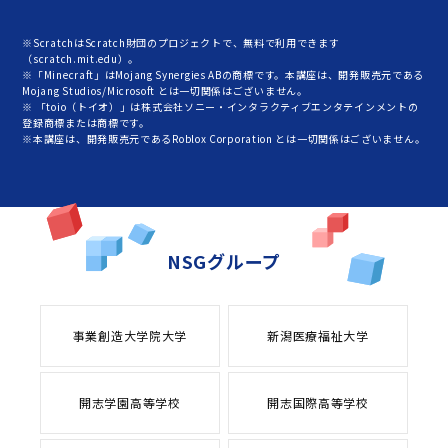
※ScratchはScratch財団のプロジェクトで、無料で利用できます
（scratch.mit.edu）。
※「Minecraft」はMojang Synergies ABの商標です。本講座は、開発販売元である
Mojang Studios/Microsoft とは一切関係はございません。
※ 「toio（トイオ）」は株式会社ソニー・インタラクティブエンタテインメントの
登録商標または商標です。
※本講座は、開発販売元であるRoblox Corporation とは一切関係はございません。
NSGグループ
事業創造大学院大学
新潟医療福祉大学
開志学園高等学校
開志国際高等学校