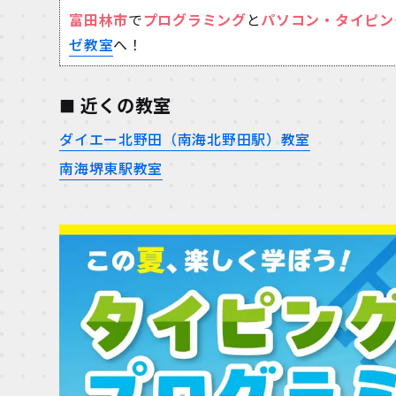
富田林市
で
プログラミング
と
パソコン・タイピン
ゼ教室
へ！
近くの教室
ダイエー北野田（南海北野田駅）教室
南海堺東駅教室