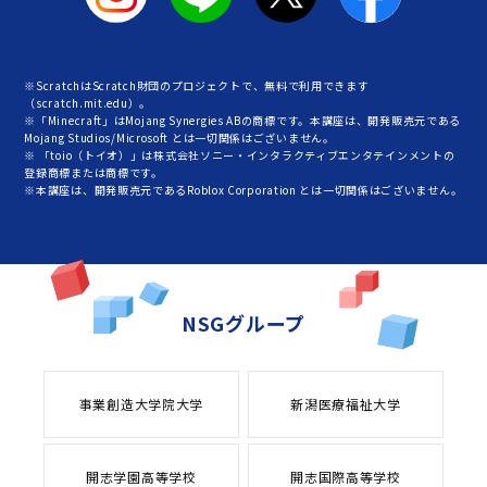
※ScratchはScratch財団のプロジェクトで、無料で利用できます
（scratch.mit.edu）。
※「Minecraft」はMojang Synergies ABの商標です。本講座は、開発販売元である
Mojang Studios/Microsoft とは一切関係はございません。
※ 「toio（トイオ）」は株式会社ソニー・インタラクティブエンタテインメントの
登録商標または商標です。
※本講座は、開発販売元であるRoblox Corporation とは一切関係はございません。
NSGグループ
事業創造大学院大学
新潟医療福祉大学
開志学園高等学校
開志国際高等学校