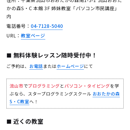
住所：千葉県流山市おおたかの森南1-5-1 流山おおた
かの森S・C 本館 3F 姉妹教室「パソコン市民講座」
内
電話番号：
04-7128-5040
URL：
教室ページ
無料体験レッスン随時受付中！
ご予約は、
お電話
または
ホームページ
にて
流山市
で
プログラミング
と
パソコン・タイピング
を学
ぶなら、スタープログラミングスクール
おおたかの森
S・C教室
へ！
近くの教室