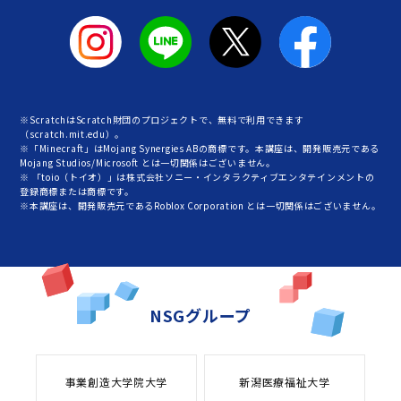
※ScratchはScratch財団のプロジェクトで、無料で利用できます
（scratch.mit.edu）。
※「Minecraft」はMojang Synergies ABの商標です。本講座は、開発販売元である
Mojang Studios/Microsoft とは一切関係はございません。
※ 「toio（トイオ）」は株式会社ソニー・インタラクティブエンタテインメントの
登録商標または商標です。
※本講座は、開発販売元であるRoblox Corporation とは一切関係はございません。
NSGグループ
事業創造大学院大学
新潟医療福祉大学