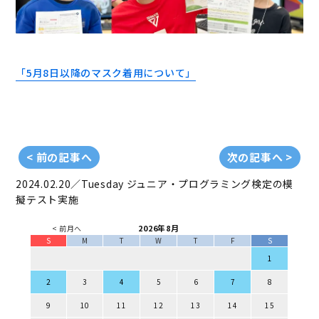
「5月8日以降のマスク着用について」
< 前の記事へ
次の記事へ >
2024.02.20／Tuesday
ジュニア・プログラミング検定の模
擬テスト実施
2026年8月
< 前月へ
S
M
T
W
T
F
S
1
2
3
4
5
6
7
8
9
10
11
12
13
14
15