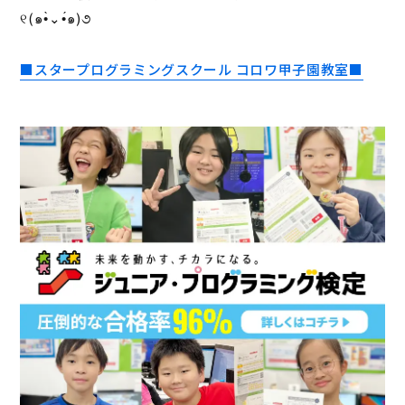
୧(๑•̀⌄•́๑)૭
■スタープログラミングスクール コロワ甲子園教室■