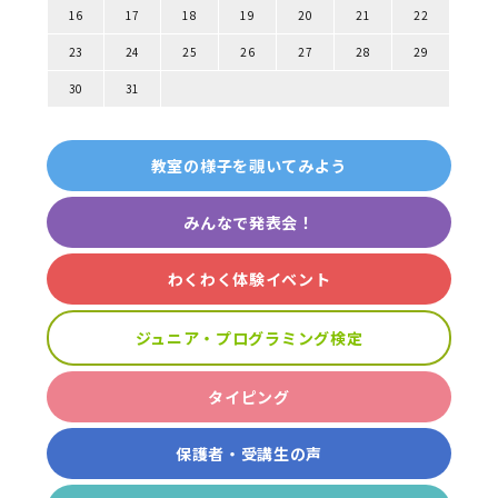
16
17
18
19
20
21
22
23
24
25
26
27
28
29
30
31
教室の様子を覗いてみよう
みんなで発表会！
わくわく体験イベント
ジュニア・プログラミング検定
タイピング
保護者・受講生の声