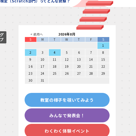
定（Scratch部門）ってどんな試験？
2026年8月
< 前月へ
S
M
T
W
T
F
S
1
2
3
4
5
6
7
8
9
10
11
12
13
14
15
16
17
18
19
20
21
22
23
24
25
26
27
28
29
30
31
教室の様子を覗いてみよう
みんなで発表会！
わくわく体験イベント