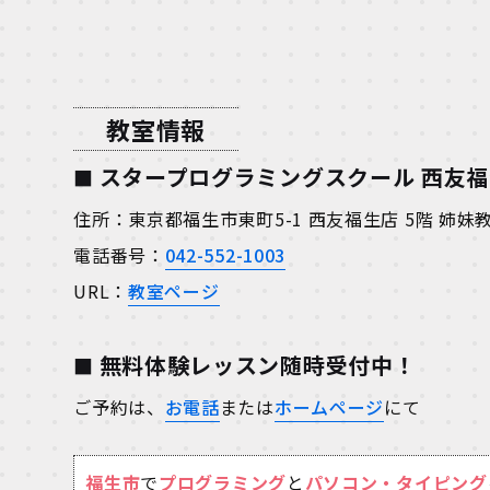
教室情報
スタープログラミングスクール 西友
住所：東京都福生市東町5-1 西友福生店 5階 姉
電話番号：
042-552-1003
URL：
教室ページ
無料体験レッスン随時受付中！
ご予約は、
お電話
または
ホームページ
にて
福生市
で
プログラミング
と
パソコン・タイピング