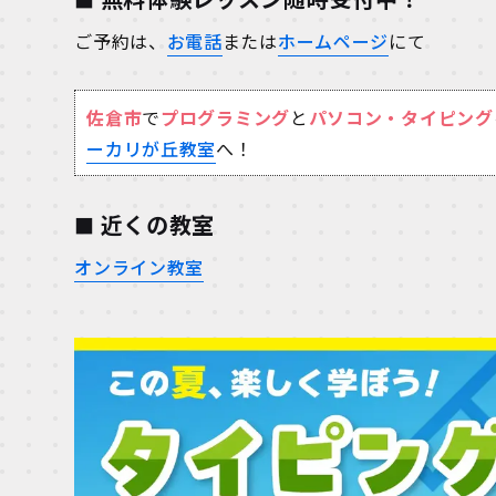
ご予約は、
お電話
または
ホームページ
にて
佐倉市
で
プログラミング
と
パソコン・タイピング
ーカリが丘教室
へ！
近くの教室
オンライン教室