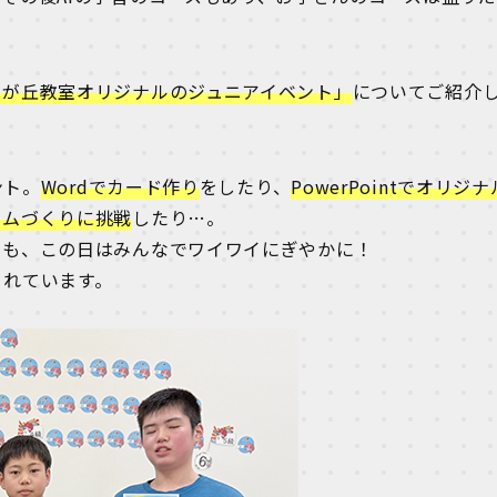
リが丘教室オリジナルのジュニアイベント」
についてご紹介
ント。
Wordでカード作り
をしたり、
PowerPointでオリジナ
ームづくりに挑戦
したり…。
ちも、この日はみんなでワイワイにぎやかに！
くれています。