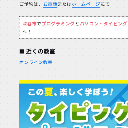
ご予約は、
お電話
または
ホームページ
にて
深谷市
で
プログラミング
と
パソコン・タイピング
へ！
近くの教室
オンライン教室