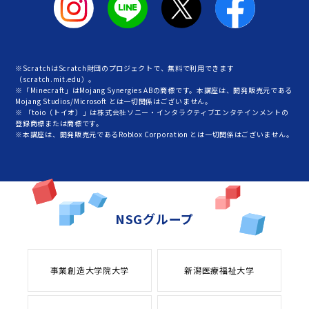
※ScratchはScratch財団のプロジェクトで、無料で利用できます
（scratch.mit.edu）。
※「Minecraft」はMojang Synergies ABの商標です。本講座は、開発販売元である
Mojang Studios/Microsoft とは一切関係はございません。
※ 「toio（トイオ）」は株式会社ソニー・インタラクティブエンタテインメントの
登録商標または商標です。
※本講座は、開発販売元であるRoblox Corporation とは一切関係はございません。
NSGグループ
事業創造大学院大学
新潟医療福祉大学