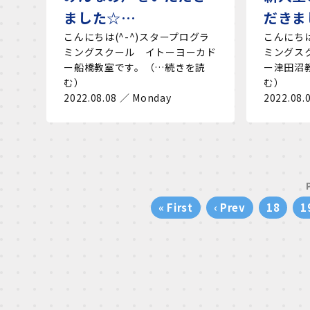
ました☆…
だきま
こんにちは(^-^)スタープログラ
こんにちは
ミングスクール イトーヨーカド
ミングス
ー船橋教室です。（…続きを読
ー津田沼
む）
む）
2022.08.08 ／ Monday
2022.08.
« First
‹ Prev
18
1