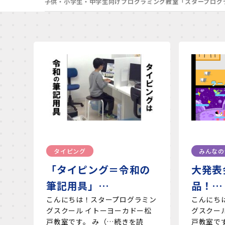
子供・小学生・中学生向けプログラミング教室「スタープログ
タイピング
みんなの
「タイピング＝令和の
大発表
筆記用具」…
品！…
こんにちは！スタープログラミン
こんにち
グスクール イトーヨーカドー松
グスクー
戸教室です。 み（…続きを読
戸教室で