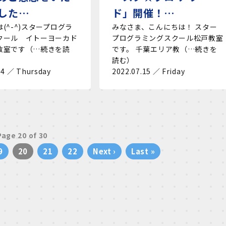
した…
ド」開催！…
(^-^)スタープログラ
みなさま、こんにちは！ スター
クール イトーヨーカド
プログラミングスクール松戸教室
教室です（…続きを読
です。 千葉エリア教（…続きを
読む）
04 ／ Thursday
2022.07.15 ／ Friday
Page 20 of 30
9
20
21
22
Next ›
Last »