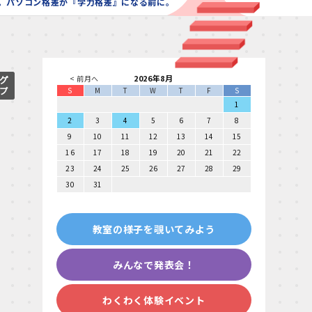
点。パソコン格差が『学力格差』になる前に。
2026年8月
< 前月へ
S
M
T
W
T
F
S
1
2
3
4
5
6
7
8
9
10
11
12
13
14
15
16
17
18
19
20
21
22
23
24
25
26
27
28
29
30
31
教室の様子を覗いてみよう
みんなで発表会！
わくわく体験イベント