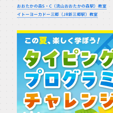
おおたかの森S・C（流山おおたかの森駅）教室
イトーヨーカドー三郷（JR新三郷駅）教室