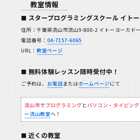
教室情報
スタープログラミングスクール イト
住所：千葉県流山市流山9-800-2 イトーヨーカ
電話番号：
04-7157-6065
URL：
教室ページ
無料体験レッスン随時受付中！
ご予約は、
お電話
または
ホームページ
にて
流山市
で
プログラミング
と
パソコン・タイピング
ー流山教室
へ！
近くの教室