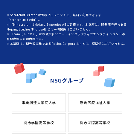
※ScratchはScratch財団のプロジェクトで、無料で利用できます
（scratch.mit.edu）。
※「Minecraft」はMojang Synergies ABの商標です。本講座は、開発販売元である
Mojang Studios/Microsoft とは一切関係はございません。
※ 「toio（トイオ）」は株式会社ソニー・インタラクティブエンタテインメントの
登録商標または商標です。
※本講座は、開発販売元であるRoblox Corporation とは一切関係はございません。
NSGグループ
事業創造大学院大学
新潟医療福祉大学
開志学園高等学校
開志国際高等学校