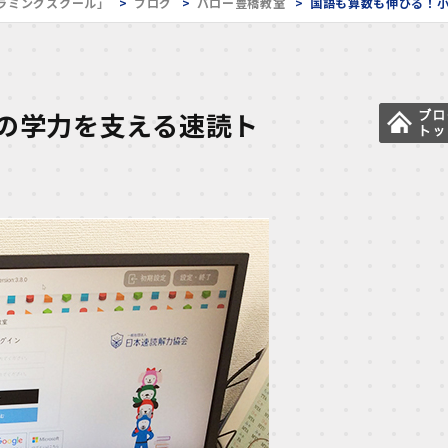
ラミングスクール」
ブログ
バロー豊橋教室
国語も算数も伸びる！
の学力を支える速読ト