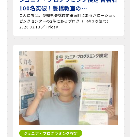
100名突破！豊橋教室の…
こんにちは。愛知県豊橋市前田南町にあるバローショッ
ピングセンターの2階にあるプログ（…続きを読む）
2026.03.13 ／ Friday
ジュニア・プログラミング検定