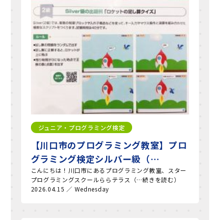
ジュニア・プログラミング検定
【川口市のプログラミング教室】プロ
グラミング検定シルバー級（…
こんにちは！川口市にあるプログラミング教室、スター
プログラミングスクールららテラス（…続きを読む）
2026.04.15 ／ Wednesday