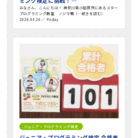
ミング検定に挑戦！…
みなさん、こんにちは！ 神奈川県小田原市にあるスター
プログラミング教室 ノジマ鴨（…続きを読む）
2026.03.20 ／ Friday
ジュニア・プログラミング検定
ジュニア・プログラミング検定 合格者