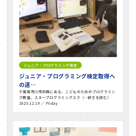
ジュニア・プログラミング検定
ジュニア・プログラミング検定取得へ
の道…
千葉県市川市妙典にある、こどものためのプログラミン
グ教室、スタープログラミングスク（…続きを読む）
2025.12.19 ／ Friday