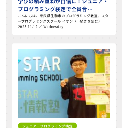
学びの積み重ねが自信に！ジュニア・
プログラミング検定で全員合…
こんにちは、奈良県生駒市のプログラミング教室、スタ
ープログラミングスクール イオン（…続きを読む）
2025.11.12 ／ Wednesday
ジュニア・プログラミング検定