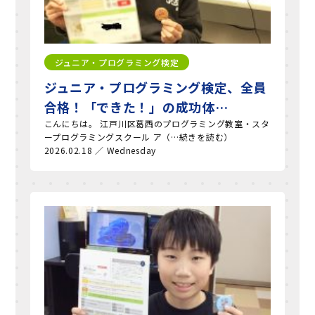
ジュニア・プログラミング検定
ジュニア・プログラミング検定、全員
合格！「できた！」の成功体…
こんにちは。 江戸川区葛西のプログラミング教室・スタ
ープログラミングスクール ア（…続きを読む）
2026.02.18 ／ Wednesday