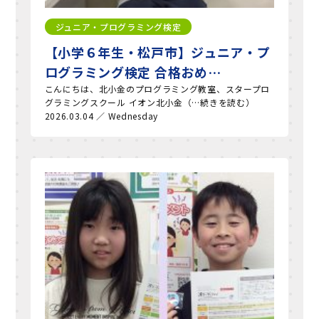
ジュニア・プログラミング検定
【小学６年生・松戸市】ジュニア・プ
ログラミング検定 合格おめ…
こんにちは、北小金のプログラミング教室、スタープロ
グラミングスクール イオン北小金（…続きを読む）
2026.03.04 ／ Wednesday