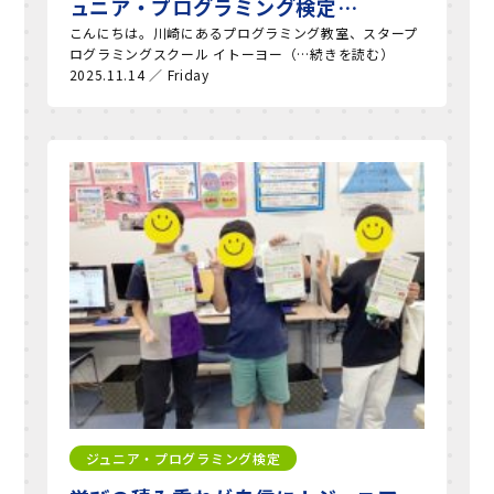
ュニア・プログラミング検定…
こんにちは。川崎にあるプログラミング教室、スタープ
ログラミングスクール イトーヨー（…続きを読む）
2025.11.14 ／ Friday
ジュニア・プログラミング検定