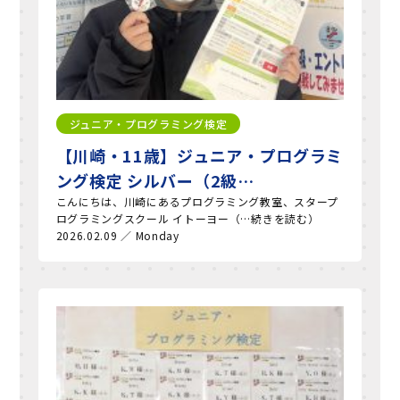
ジュニア・プログラミング検定
【川崎・11歳】ジュニア・プログラミ
ング検定 シルバー（2級…
こんにちは、川崎にあるプログラミング教室、スタープ
ログラミングスクール イトーヨー（…続きを読む）
2026.02.09 ／ Monday