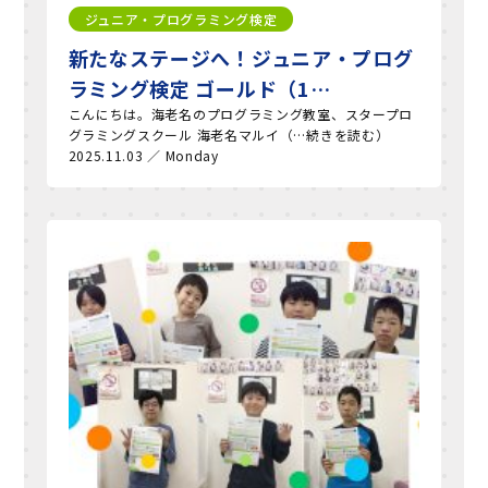
ジュニア・プログラミング検定
新たなステージへ！ジュニア・プログ
ラミング検定 ゴールド（1…
こんにちは。海老名のプログラミング教室、スタープロ
グラミングスクール 海老名マルイ（…続きを読む）
2025.11.03 ／ Monday