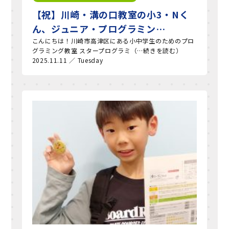
【祝】川崎・溝の口教室の小3・Nく
ん、ジュニア・プログラミン…
こんにちは！川崎市高津区にある小中学生のためのプロ
グラミング教室 スタープログラミ（…続きを読む）
2025.11.11 ／ Tuesday