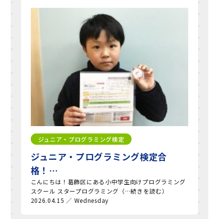
ジュニア・プログラミング検定
ジュニア・プログラミング検定合
格！…
こんにちは！葛飾区にある小中学生向けプログラミング
スクール スタープログラミング（…続きを読む）
2026.04.15 ／ Wednesday