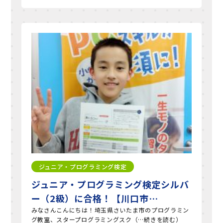
ジュニア・プログラミング検定
ジュニア・プログラミング検定シルバ
ー（2級）に合格！【川口市…
みなさんこんにちは！埼玉県さいたま市のプログラミン
グ教室、スタープログラミングスク（…続きを読む）