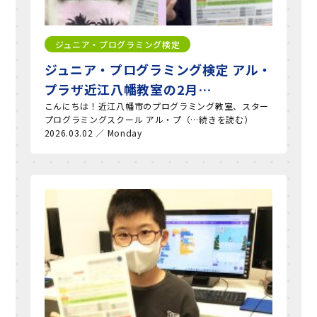
ジュニア・プログラミング検定
ジュニア・プログラミング検定 アル・
プラザ近江八幡教室の2月…
こんにちは！近江八幡市のプログラミング教室、スター
プログラミングスクール アル・プ（…続きを読む）
2026.03.02 ／ Monday