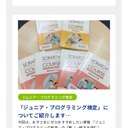
ジュニア・プログラミング検定
「ジュニア・プログラミング検定」に
ついてご紹介します…
今回は、お子さまにぜひおすすめしたい資格 「ジュニ
ア・プログラミング検定」の「級（…続きを読む）