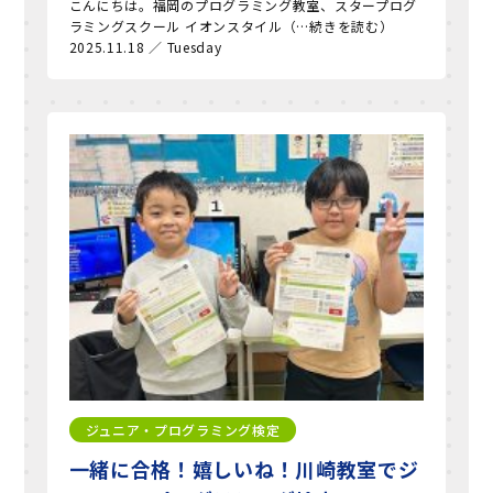
こんにちは。福岡のプログラミング教室、スタープログ
ラミングスクール イオンスタイル（…続きを読む）
2025.11.18 ／ Tuesday
ジュニア・プログラミング検定
一緒に合格！嬉しいね！川崎教室でジ