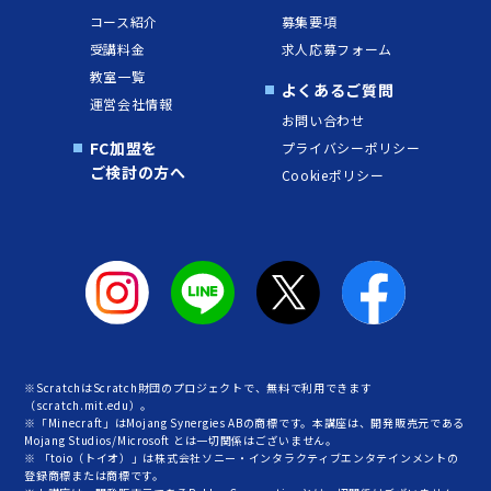
コース紹介
募集要項
受講料金
求人応募フォーム
教室一覧
よくあるご質問
運営会社情報
お問い合わせ
FC加盟を
プライバシーポリシー
ご検討の方へ
Cookieポリシー
※ScratchはScratch財団のプロジェクトで、無料で利用できます
（scratch.mit.edu）。
※「Minecraft」はMojang Synergies ABの商標です。本講座は、開発販売元である
Mojang Studios/Microsoft とは一切関係はございません。
※ 「toio（トイオ）」は株式会社ソニー・インタラクティブエンタテインメントの
登録商標または商標です。