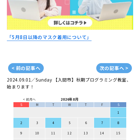
「5月8日以降のマスク着用について」
< 前の記事へ
次の記事へ >
2024.09.01／Sunday
【入間市】秋期プログラミング教室、
始まります！
2026年8月
< 前月へ
S
M
T
W
T
F
S
1
2
3
4
5
6
7
8
9
10
11
12
13
14
15