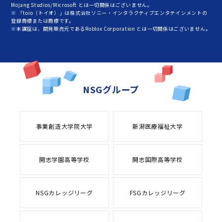
Mojang Studios/Microsoft とは一切関係はございません。
※ 「toio（トイオ）」は株式会社ソニー・インタラクティブエンタテインメントの
登録商標または商標です。
※本講座は、開発販売元であるRoblox Corporation とは一切関係はございません。
NSGグループ
事業創造大学院大学
新潟医療福祉大学
開志学園高等学校
開志国際高等学校
NSGカレッジリーグ
FSGカレッジリーグ