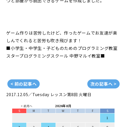
つと部屋から脱出できるゲームを作成しました。
ゲーム作りは苦労したけど、作ったゲームでお友達が楽
しんでくれると苦労も吹き飛びます！
■小学生・中学生・子どものためのプログラミング教室
スタープログラミングスクール 中野マルイ教室■
< 前の記事へ
次の記事へ >
2017.12.05／Tuesday
レッスン第8回 火曜日
2026年8月
< 前月へ
S
M
T
W
T
F
S
1