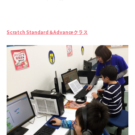
Scratch Standard
＆Advance
クラス