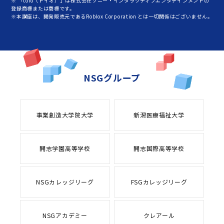
※ 「toio（トイオ）」は株式会社ソニー・インタラクティブエンタテインメントの
登録商標または商標です。
※本講座は、開発販売元であるRoblox Corporation とは一切関係はございません。
NSGグループ
事業創造大学院大学
新潟医療福祉大学
開志学園高等学校
開志国際高等学校
NSGカレッジリーグ
FSGカレッジリーグ
NSGアカデミー
クレアール