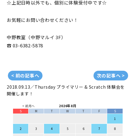
☆上記日時以外でも、個別に体験受付中です☆
お気軽にお問い合わせください！
中野教室（中野マルイ 3F）
☎ 03-6382-5878
< 前の記事へ
次の記事へ >
2018.09.13／Thursday
プライマリー & Scratch 体験会を
開催します！
2026年8月
< 前月へ
S
M
T
W
T
F
S
1
2
3
4
5
6
7
8